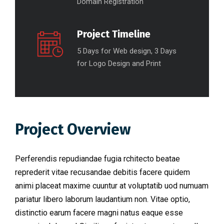
Domain Registration
Project Timeline
5 Days for Web design, 3 Days
for Logo Design and Print
Project Overview
Perferendis repudiandae fugia rchitecto beatae
reprederit vitae recusandae debitis facere quidem
animi placeat maxime cuuntur at voluptatib uod numuam
pariatur libero laborum laudantium non. Vitae optio,
distinctio earum facere magni natus eaque esse