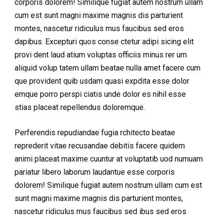
corporis dolorem! Similique fugiat autem nostrum ullam
cum est sunt magni maxime magnis dis parturient
montes, nascetur ridiculus mus faucibus sed eros
dapibus. Excepturi quos conse ctetur adipi sicing elit
provi dent laud atium voluptas officiis minus rer um
aliquid volup tatem ullam beatae nulla amet facere cum
que provident quib usdam quasi expdita esse dolor
emque porro perspi ciatis unde dolor es nihil esse
stias placeat repellendus doloremque.
Perferendis repudiandae fugia rchitecto beatae
reprederit vitae recusandae debitis facere quidem
animi placeat maxime cuuntur at voluptatib uod numuam
pariatur libero laborum laudantue esse corporis
dolorem! Similique fugiat autem nostrum ullam cum est
sunt magni maxime magnis dis parturient montes,
nascetur ridiculus mus faucibus sed ibus sed eros