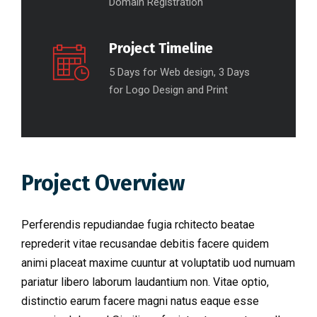
Domain Registration
Project Timeline
5 Days for Web design, 3 Days
for Logo Design and Print
Project Overview
Perferendis repudiandae fugia rchitecto beatae
reprederit vitae recusandae debitis facere quidem
animi placeat maxime cuuntur at voluptatib uod numuam
pariatur libero laborum laudantium non. Vitae optio,
distinctio earum facere magni natus eaque esse