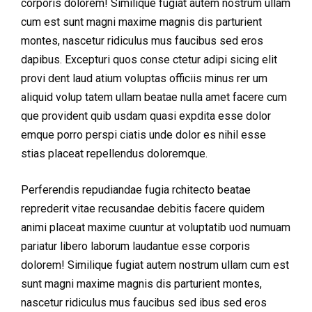
corporis dolorem! Similique fugiat autem nostrum ullam
cum est sunt magni maxime magnis dis parturient
montes, nascetur ridiculus mus faucibus sed eros
dapibus. Excepturi quos conse ctetur adipi sicing elit
provi dent laud atium voluptas officiis minus rer um
aliquid volup tatem ullam beatae nulla amet facere cum
que provident quib usdam quasi expdita esse dolor
emque porro perspi ciatis unde dolor es nihil esse
stias placeat repellendus doloremque.
Perferendis repudiandae fugia rchitecto beatae
reprederit vitae recusandae debitis facere quidem
animi placeat maxime cuuntur at voluptatib uod numuam
pariatur libero laborum laudantue esse corporis
dolorem! Similique fugiat autem nostrum ullam cum est
sunt magni maxime magnis dis parturient montes,
nascetur ridiculus mus faucibus sed ibus sed eros